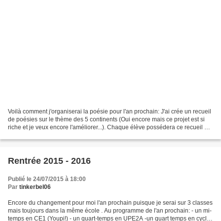
Voilà comment j'organiserai la poésie pour l'an prochain: J'ai crée un recueil
de poésies sur le thème des 5 continents (Oui encore mais ce projet est si
riche et je veux encore l'améliorer...). Chaque élève possédera ce recueil et
pourra choisir 2 poésies...
Rentrée 2015 - 2016
Publié le 24/07/2015 à 18:00
Par
tinkerbel06
Encore du changement pour moi l'an prochain puisque je serai sur 3 classes
mais toujours dans la même école . Au programme de l'an prochain: - un mi-
temps en CE1 (Youpi!) - un quart-temps en UPE2A -un quart temps en cycle