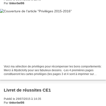
Par
tinkerbel06
Voici ma sélection de privilèges pour récompenser les bons comportements:
Merci à Mysticlolly pour ses fabuleux dessins. -Les 4 premières pages
constitueront les cartes privilèges (les pages 3 et 4 sont à imprimer sur
papier couleur et à coller au dos...
Livret de réussites CE1
Publié le 29/07/2015 à 14:35
Par
tinkerbel06