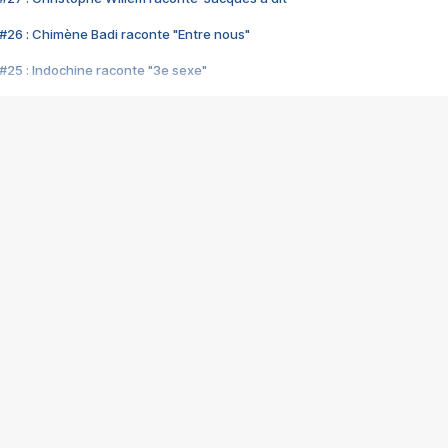
#26 : Chimène Badi raconte "Entre nous"
#25 : Indochine raconte "3e sexe"
#24 : Zaho raconte "C'est chelou"
#23 : Patrick Bruel raconte "Au café des délices"
#22 : Kyo raconte "Le chemin"
#21 : Nolwenn Leroy raconte "Cassé"
#20 : Patrick Hernandez raconte "Born to be alive"
#19 : Lorie raconte "Près de moi"
#18 : Michael Jones raconte "A nos actes manqués" (avec Jean-Jacque
#17 : Khaled raconte "Aïcha"
#16 : Corneille raconte "Parce qu'on vient de loin"
#15 : Indochine raconte "L'aventurier"