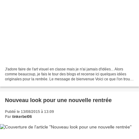
J'adore faire de l'art visuel en classe mais je n'ai jamais d'idées... Alors
comme beaucoup, je fais le tour des blogs et recense ici quelques idées
originales pour la rentrée. Le message de bienvenue Voici ce que l'on trouve
chez Nanoug (ICI) J'adore...
Nouveau look pour une nouvelle rentrée
Publié le 13/08/2015 à 13:09
Par
tinkerbel06